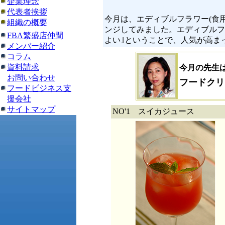
企業理念
代表者挨拶
今月は、エディブルフラワー(食
組織の概要
ンジしてみました。エディブルフ
FBA繁盛店仲間
よい｣ということで、人気が高ま
メンバー紹介
コラム
資料請求
今月の先生
お問い合わせ
フードクリ
フードビジネス支
援会社
サイトマップ
NO'1 スイカジュース