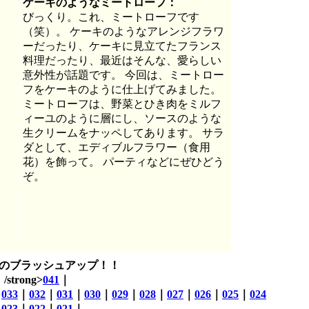
ケーキのようなミートローフ：
びっくり。これ、ミートローフです
（笑）。 ケーキのようなアレンジフラワ
ーだったり、ケーキに見立てたフランス
料理だったり、最近はそんな、愛らしい
意外性が話題です。 今回は、ミートロー
フをケーキのように仕上げてみました。
ミートローフは、野菜とひき肉をミルフ
ィーユのように層にし、ソースのような
生クリームをナッペしてあります。 サラ
ダとして、エディブルフラワー（食用
花）を飾って。 パーティなどにぜひどう
ぞ。
のブラッシュアップ！！
/strong>
041
｜
｜
033
｜
032
｜
031
｜
030
｜
029
｜
028
｜
027
｜
026
｜
025
｜
024
｜
023
｜
022
｜
021
｜