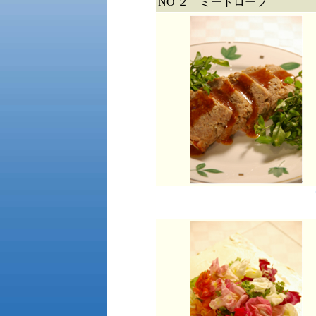
NO'２ ミートローフ