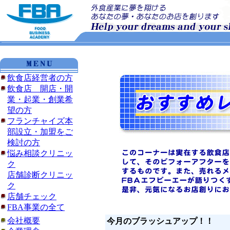
飲食店経営者の方
飲食店 開店・開
業・起業・創業希
望の方
フランチャイズ本
部設立・加盟をご
検討の方
悩み相談クリニッ
ク
店舗診断クリニッ
ク
店舗チェック
FBA事業の全て
会社概要
今月のブラッシュアップ！！