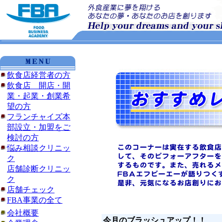
飲食店経営者の方
飲食店 開店・開
業・起業・創業希
望の方
フランチャイズ本
部設立・加盟をご
検討の方
悩み相談クリニッ
ク
店舗診断クリニッ
ク
店舗チェック
FBA事業の全て
会社概要
今月のブラッシュアップ！！