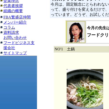
企業理念
今月は、固定観念にとらわれない
代表者挨拶
って、盛り付けを変えるだけで、
組織の概要
っています。どうぞ、お試しくだ
FBA繁盛店仲間
メンバー紹介
コラム
今月の先生
資料請求
フードクリ
お問い合わせ
フードビジネス支
援会社
NO'1 土鍋
サイトマップ