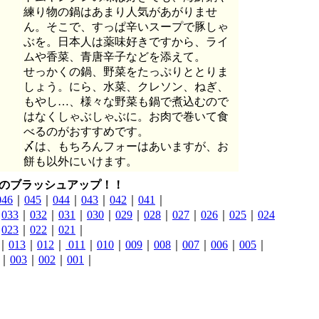
練り物の鍋はあまり人気があがりませ
ん。そこで、すっぱ辛いスープで豚しゃ
ぶを。日本人は薬味好きですから、ライ
ムや香菜、青唐辛子などを添えて。
せっかくの鍋、野菜をたっぷりととりま
しょう。にら、水菜、クレソン、ねぎ、
もやし…、様々な野菜も鍋で煮込むので
はなくしゃぶしゃぶに。お肉で巻いて食
べるのがおすすめです。
〆は、もちろんフォーはあいますが、お
餅も以外にいけます。
のブラッシュアップ！！
046
｜
045
｜
044
｜
043
｜
042
｜
041
｜
｜
033
｜
032
｜
031
｜
030
｜
029
｜
028
｜
027
｜
026
｜
025
｜
024
｜
023
｜
022
｜
021
｜
｜
013
｜
012
｜
011
｜
010
｜
009
｜
008
｜
007
｜
006
｜
005
｜
｜
003
｜
002
｜
001
｜