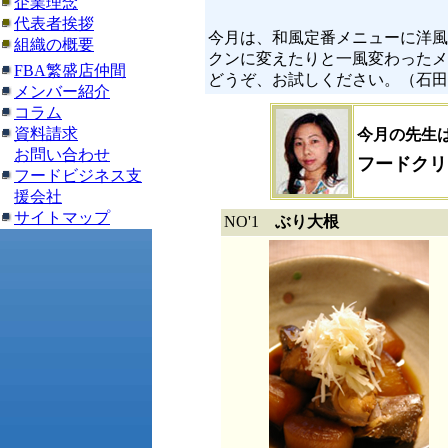
企業理念
代表者挨拶
今月は、和風定番メニューに洋風
組織の概要
クンに変えたりと一風変わったメ
FBA繁盛店仲間
どうぞ、お試しください。（石田
メンバー紹介
コラム
資料請求
今月の先生
お問い合わせ
フードクリ
フードビジネス支
援会社
サイトマップ
NO'1
ぶり大根