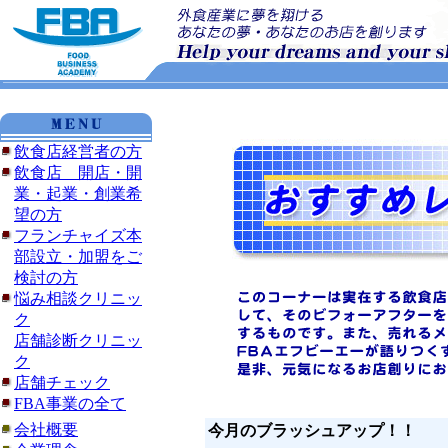
飲食店経営者の方
飲食店 開店・開
業・起業・創業希
望の方
フランチャイズ本
部設立・加盟をご
検討の方
悩み相談クリニッ
ク
店舗診断クリニッ
ク
店舗チェック
FBA事業の全て
会社概要
今月のブラッシュアップ！！