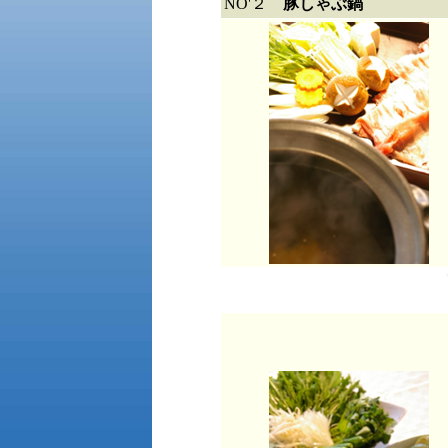
NO'２
豚しゃぶ鍋