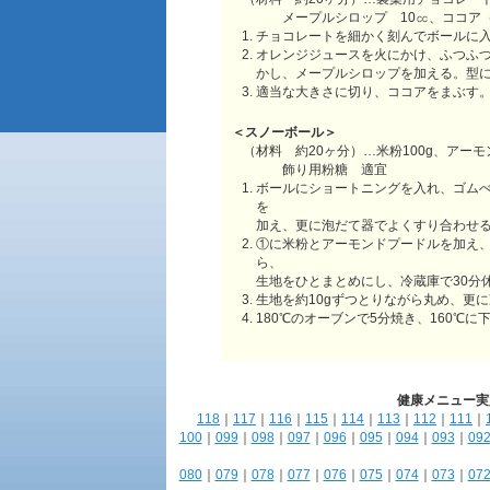
メープルシロップ 10㏄、ココア
チョコレートを細かく刻んでボールに
オレンジジュースを火にかけ、ふつふ
かし、メープルシロップを加える。型
適当な大きさに切り、ココアをまぶす
＜スノーボール＞
（材料 約20ヶ分）…米粉100g、アーモ
飾り用粉糖 適宜
ボールにショートニングを入れ、ゴム
を
加え、更に泡だて器でよくすり合わせ
①に米粉とアーモンドプードルを加え
ら、
生地をひとまとめにし、冷蔵庫で30分
生地を約10gずつとりながら丸め、更に
180℃のオーブンで5分焼き、160℃
健康メニュー実
118
｜
117
｜
116
｜
115
｜
114
｜
113
｜
112
｜
111
｜
100
｜
099
｜
098
｜
097
｜
096
｜
095
｜
094
｜
093
｜
09
080
｜
079
｜
078
｜
077
｜
076
｜
075
｜
074
｜
073
｜
07