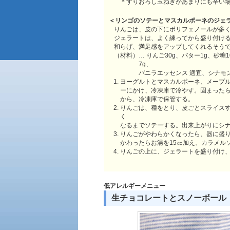
＊すりおろし玉ねぎがあまりにも辛い
＜リンゴのソテーとマスカルポーネのジェ
りんごは、皮の下にポリフェノールが多
ジェラートは、よく練ってから盛り付け
和らげ、満足感をアップしてくれるそう
（材料）… りんご30g、バター1g、砂糖
7g、
バニラエッセンス 適宜、シナモン
ヨーグルトとマスカルポーネ、メープ
ーにかけ、冷凍庫で冷やす。固まった
から、冷凍庫で保管する。
りんごは、種をとり、皮ごとスライス
く
なるまでソテーする。出来上がりにシ
りんごがやわらかくなったら、器に盛
かわったらお湯を15㏄加え、カラメル
りんごの上に、ジェラートを盛り付け
低アレルギーメニュー
生チョコレートとスノーボール