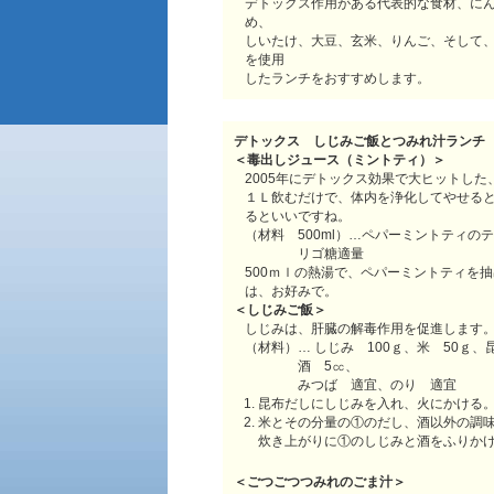
デトックス作用がある代表的な食材、に
め、
しいたけ、大豆、玄米、りんご、そして
を使用
したランチをおすすめします。
デトックス しじみご飯とつみれ汁ランチ 576
＜毒出しジュース（ミントティ）＞
2005年にデトックス効果で大ヒットし
１Ｌ飲むだけで、体内を浄化してやせる
るといいですね。
（材料 500ml）…ペパーミントティのテ
リゴ糖適量
500ｍｌの熱湯で、ペパーミントティを
は、お好みで。
＜しじみご飯＞
しじみは、肝臓の解毒作用を促進します
（材料）… しじみ 100ｇ、米 50ｇ
酒 5㏄、
みつば 適宜、のり 適宜
昆布だしにしじみを入れ、火にかける
米とその分量の①のだし、酒以外の調
炊き上がりに①のしじみと酒をふりか
＜ごつごつつみれのごま汁＞