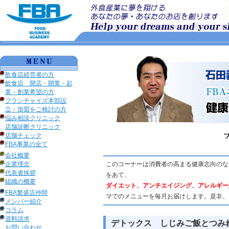
飲食店経営者の方
飲食店 開店・開業・起
業・創業希望の方
フランチャイズ本部設
立・加盟をご検討の方
悩み相談クリニック
店舗診断クリニック
店舗チェック
FBA事業の全て
会社概要
企業理念
このコーナーは消費者の高まる健康志向のな
代表者挨拶
をあて、
組織の概要
ダイエット、アンチエイジング、アレルギー
FBA繁盛店仲間
マでのメニューを毎月お届けします。是非、
メンバー紹介
コラム
資料請求
デトックス しじみご飯とつみれ汁
お問い合わせ