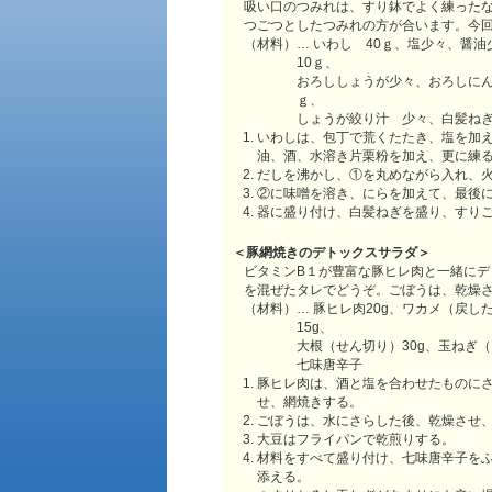
吸い口のつみれは、すり鉢でよく練ったな
つごつとしたつみれの方が合います。今
（材料）… いわし 40ｇ、塩少々、醤
10ｇ、
おろししょうが少々、おろしにんに
ｇ、
しょうが絞り汁 少々、白髪ねぎ
いわしは、包丁で荒くたたき、塩を加
油、酒、水溶き片栗粉を加え、更に練
だしを沸かし、①を丸めながら入れ、
②に味噌を溶き、にらを加えて、最後
器に盛り付け、白髪ねぎを盛り、すり
＜豚網焼きのデトックスサラダ＞
ビタミンB１が豊富な豚ヒレ肉と一緒に
を混ぜたタレでどうぞ。ごぼうは、乾燥
（材料）… 豚ヒレ肉20g、ワカメ（戻し
15g、
大根（せん切り）30g、玉ねぎ
七味唐辛子
豚ヒレ肉は、酒と塩を合わせたものに
せ、網焼きする。
ごぼうは、水にさらした後、乾燥させ
大豆はフライパンで乾煎りする。
材料をすべて盛り付け、七味唐辛子を
添える。