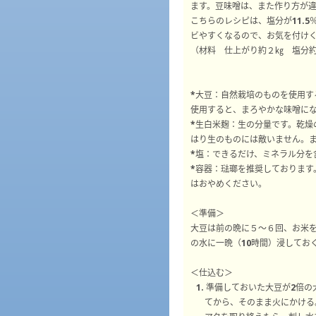
ます。豆味噌は、また作り方が
こちらのレシピは、塩分が11.5
ビやすくなるので、お気を付け
（材料 仕上がり約２㎏ 塩分約1
*大豆：自然栽培のものを使用
使用すると、まろやかな味噌に
*生白米麹：生の分量です。乾燥
はり生のものには敵いません。
*塩：できるだけ、ミネラル分を
*容器：琺瑯を推奨しております
はおやめください。
＜準備＞
大豆は前の晩に５～６回、お米
の水に一晩（10時間）浸してお
＜仕込む＞
1. 準備しておいた大豆が2
てから、そのまま火にかける