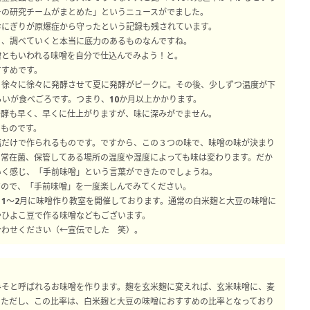
ーの研究チームがまとめた」というニュースがでました。
おにぎりが原爆症から守ったという記録も残されています。
り、調べていくと本当に底力のあるものなんですね。
噌ともいわれる味噌を自分で仕込んでみよう！と。
すすめです。
、徐々に徐々に発酵させて夏に発酵がピークに。その後、少しずつ温度が下
らいが食べごろです。つまり、10か月以上かかります。
発酵も早く、早くに仕上がりますが、味に深みがでません。
いものです。
塩だけで作られるものです。ですから、この３つの味で、味噌の味が決まり
の常在菌、保管してある場所の温度や湿度によっても味は変わります。だか
いく感じ、「手前味噌」という言葉ができたのでしょうね。
すので、「手前味噌」を一度楽しんでみてください。
1～2月に味噌作り教室を開催しております。通常の白米麹と大豆の味噌に
やひよこ豆で作る味噌などもございます。
合わせください（←宣伝でした 笑）。
みそと呼ばれるお味噌を作ります。麹を玄米麹に変えれば、玄米味噌に、麦
。ただし、この比率は、白米麹と大豆の味噌におすすめの比率となっており