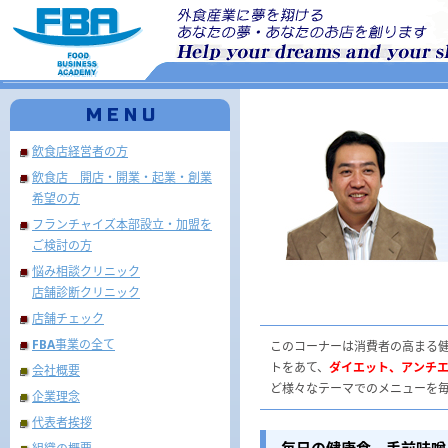
M E N U
飲食店経営者の方
飲食店 開店・開業・起業・創業
希望の方
フランチャイズ本部設立・加盟を
ご検討の方
悩み相談クリニック
店舗診断クリニック
店舗チェック
FBA事業の全て
このコーナーは消費者の高まる
トをあて、
ダイエット、アンチ
会社概要
ど様々なテーマでのメニューを
企業理念
代表者挨拶