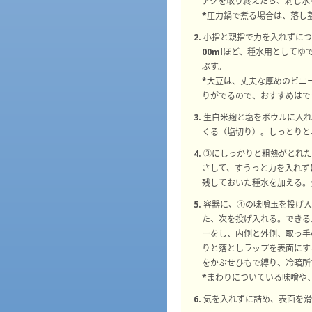
アクを取り終えたら、刺し水
*圧力鍋で煮る場合は、落し
2. 小指と親指で力を入れず
00mlほど、種水用として
ぶす。
*大豆は、丈夫な厚めのビニ
りがでるので、おすすめはで
3. 生白米麹と塩をボウルに
くる（塩切り）。しっとりと
4. ③にしっかりと粗熱がと
さして、すうっと力を入れず
残しておいた種水を加える。
5. 容器に、④の味噌玉を投
た、次を投げ入れる。できる
ーをし、内側と外側、取っ手
りと落としラップを表面にす
をかぶせひもで縛り、冷暗所
*まわりについている味噌や
6. 気を入れずに詰め、表面を