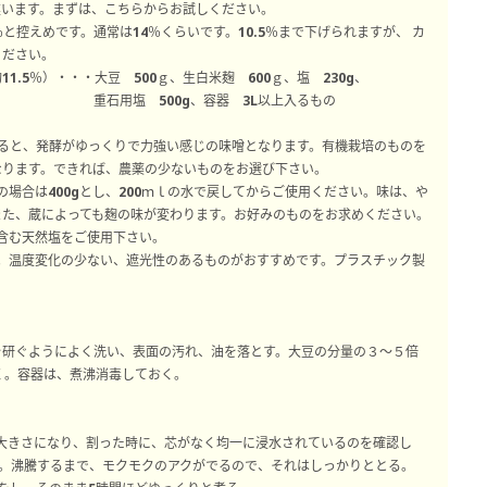
違います。まずは、こちらからお試しください。
％と控えめです。通常は14％くらいです。10.5％まで下げられますが、 カ
ください。
1.5％）・・・大豆 500ｇ、生白米麹 600ｇ、塩 230g、
重石用塩 500g、容器 3L以上入るもの
すると、発酵がゆっくりで力強い感じの味噌となります。有機栽培のものを
なります。できれば、農薬の少ないものをお選び下さい。
の場合は400gとし、200ｍｌの水で戻してからご使用ください。味は、や
また、蔵によっても麹の味が変わります。お好みのものをお求めください。
含む天然塩をご使用下さい。
。温度変化の少ない、遮光性のあるものがおすすめです。プラスチック製
を研ぐようによく洗い、表面の汚れ、油を落とす。大豆の分量の３～５倍
く。容器は、煮沸消毒しておく。
倍の大きさになり、割った時に、芯がなく均一に浸水されているのを確認し
。沸騰するまで、モクモクのアクがでるので、それはしっかりととる。