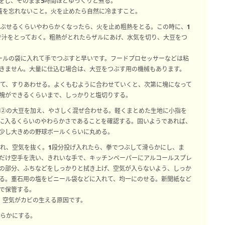
をし、そのまま5時間ほどゆっくりと煮る。
蓋を忘れないこと。火を止めたら自然に冷ますこと。
につぶせるくらいやわらかくなったら、火を止め粗熱をとる。この時に、1
ゆで汁をとっておく。粗熱がとれたらザルにあげ、水気を切り、大豆をつ
ールの袋に入れて手でつぶすと早いです。フードプロセッサーなどは粘
きません。大量に仕込む場合は、大豆をつぶす用の機械もあります。
入れて、すりあわせる。よくもむように合わせていくと、次第に塊になって
塊ができるくらいまで、しっかりと塩切りする。
れた②の大豆を加え、やさしく混ぜ合わせる。軽くまとめた生地に小指を
に入るくらいのやわらかさであることを確認する。固いようであれば、
少し大きめの野球ボールくらいに丸める。
げ入れ、空気を抜く。1段分投げ入れたら、拳でつぶして滑らかにし、ま
だけ空手を洗い、きれいな手で、キッチンペーパーにアルコールスプレ
の部分、ふちなどをしっかりと拭き上げ、空気が入らないよう、しっか
る。重石用の塩をビニール袋などに入れて、均一にのせる。新聞紙など
で保管する。
、空気がカビの生える原因です。
滑らかにする。