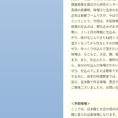
調査結果を国立がん研究センタ
長崎の原爆時、味噌汁と玄米の
近年は発酵ブームですが、やは
ということで、今回は、手前味
味噌の仕込みは、寒仕込みがお
寒い、１～２月の時期に仕込み
がり、味がなじんできた12月く
温かくなってから作るとその分
ぜひ、ゆっくり仕込んで頂きた
味噌は、もともと、大豆、麹、
ます。また、仕込んだ人、場所
ら、自分の仕込んだ味噌がかわ
ぜひ、仕込んでしまえば簡単で
ちなみに、自宅の料理教室では、
加え、玄米麹で作る味噌、黒豆
ご興味ございましたら、お問い
＜手前味噌＞
ここでは、白米麹と大豆の信州
麹に変えれば麦味噌になります