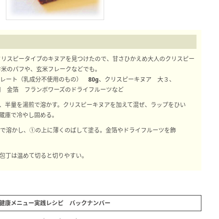
クリスピータイプのキヌアを見つけたので、甘さひかえめ大人のクリスピー
お米のパフや、玄米フレークなどでも。
コレート（乳成分不使用のもの） 80g、クリスピーキヌア 大３、
用 金箔 フランボワーズのドライフルーツなど
まず、半量を湯煎で溶かす。クリスピーキヌアを加えて混ぜ、ラップをひい
蔵庫で冷やし固める。
湯煎で溶かし、①の上に薄くのばして塗る。金箔やドライフルーツを飾
。包丁は温めて切ると切りやすい。
健康メニュー実践レシピ バックナンバー