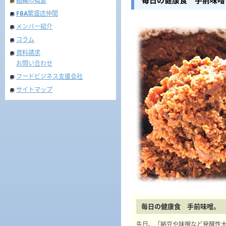
毎日の健康食 手前味噌
組織の概要
FBA繁盛店仲間
メンバー紹介
コラム
資料請求
お問い合わせ
フードビジネス支援会社
サイトマップ
毎日の健康食 手前味噌。
先日、「納豆や味噌など発酵性大