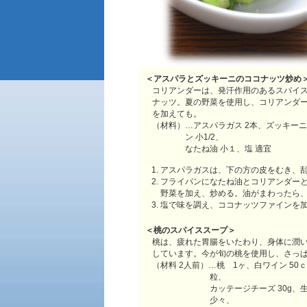
＜
アスパラとズッキーニのココナッツ炒め
コリアンダーは、発汗作用のあるスパイ
ナッツ。夏の野菜を使用し、コリアンダ
を加えても。
（材料）…アスパラガス 2本、ズッキーニ 
ン 小1/2、
なたね油 小１、塩 適宜
アスパラガスは、下の方の皮をむき、乱
フライパンになたね油とコリアンダー
野菜を加え、炒める。油がまわったら
塩で味を調え、ココナッツファインを
＜
桃のスパイススープ
＞
桃は、疲れた胃腸をいたわり、身体に潤
しています。今が旬の桃を使用し、さっ
（材料 2人前）…桃 1ヶ、白ワイン 50
粒、
カッテージチーズ 30g、
少々、