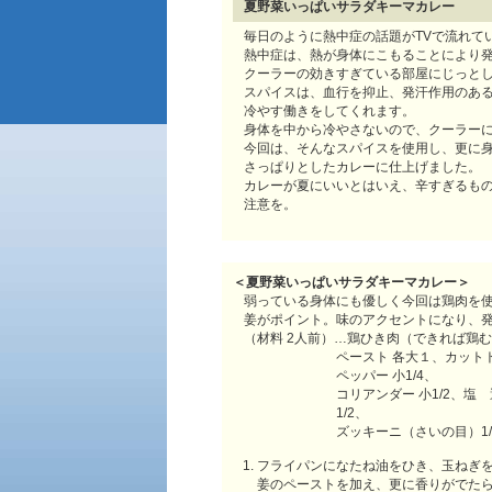
夏野菜いっぱいサラダキーマカレー
毎日のように熱中症の話題がTVで流れて
熱中症は、熱が身体にこもることにより
クーラーの効きすぎている部屋にじっと
スパイスは、血行を抑止、発汗作用のあ
冷やす働きをしてくれます。
身体を中から冷やさないので、クーラー
今回は、そんなスパイスを使用し、更に
さっぱりとしたカレーに仕上げました。
カレーが夏にいいとはいえ、辛すぎるも
注意を。
＜
夏野菜いっぱいサラダキーマカレー
＞
弱っている身体にも優しく今回は鶏肉を
姜がポイント。味のアクセントになり、
（材料 2人前）…鶏ひき肉（できれば鶏む
ペースト 各大１、カットト
ペッパー 小1/4、
コリアンダー 小1/2、塩
1/2、
ズッキーニ（さいの目）1
フライパンになたね油をひき、玉ねぎ
姜のペーストを加え、更に香りがでた