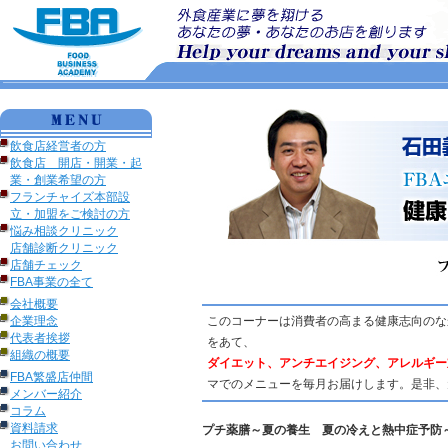
飲食店経営者の方
飲食店 開店・開業・起
業・創業希望の方
フランチャイズ本部設
立・加盟をご検討の方
悩み相談クリニック
店舗診断クリニック
店舗チェック
FBA事業の全て
会社概要
企業理念
このコーナーは消費者の高まる健康志向のな
代表者挨拶
をあて、
組織の概要
ダイエット、アンチエイジング、アレルギー
FBA繁盛店仲間
マでのメニューを毎月お届けします。是非、
メンバー紹介
コラム
資料請求
プチ薬膳～夏の養生 夏の冷えと熱中症予防
お問い合わせ