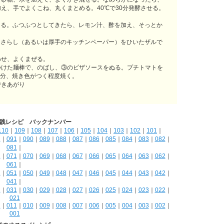
え、手でよくこね、丸くまとめる。40℃で30分発酵させる。
ける。ふつふつとしてきたら、レモン汁、酢を加え、そっとか
、さらし（あるいは厚手のキッチンペーパー）をひいたザルで
。
わせ、よくまぜる。
つけた麺棒で、のばし、③のピザソースをぬる。プチトマトを
5分、焼き色がつく程度焼く。
できあがり
践レシピ バックナンバー
110
｜
109
｜
108
｜
107
｜
106
｜
105
｜
104
｜
103
｜
102
｜
101
｜
2
｜
091
｜
090
｜
089
｜
088
｜
087
｜
086
｜
085
｜
084
｜
083
｜
082
｜
081
｜
2
｜
071
｜
070
｜
069
｜
068
｜
067
｜
066
｜
065
｜
064
｜
063
｜
062
｜
061
｜
2
｜
051
｜
050
｜
049
｜
048
｜
047
｜
046
｜
045
｜
044
｜
043
｜
042
｜
041
｜
2
｜
031
｜
030
｜
029
｜
028
｜
027
｜
026
｜
025
｜
024
｜
023
｜
022
｜
021
2
｜
011
｜
010
｜
009
｜
008
｜
007
｜
006
｜
005
｜
004
｜
003
｜
002
｜
001