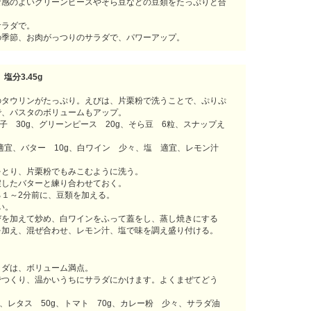
食感のよいグリーンピースやそら豆などの豆類をたっぷりと合
サラダで。
の季節、お肉がっつりのサラダで、パワーアップ。
塩分3.45g
のタウリンがたっぷり。えびは、片栗粉で洗うことで、ぷりぷ
で、パスタのボリュームもアップ。
子 30g、グリーンピース 20g、そら豆 6粒、スナップえ
 適宜、バター 10g、白ワイン 少々、塩 適宜、レモン汁
をとり、片栗粉でもみこむように洗う。
戻したバターと練り合わせておく。
１～2分前に、豆類を加える。
い。
びを加えて炒め、白ワインをふって蓋をし、蒸し焼きにする
を加え、混ぜ合わせ、レモン汁、塩で味を調え盛り付ける。
ラダは、ボリューム満点。
でつくり、温かいうちにサラダにかけます。よくまぜてどう
g、レタス 50g、トマト 70g、カレー粉 少々、サラダ油