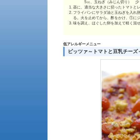
5㏄、玉ねぎ（みじん切り） 少
器に、適当な大きさに切ったトマトと
フライパンにサラダ油と玉ねぎを入れ
る。火を止めてから、酢をかけ、①に
味を調え、ほぐした卵を加えて軽く混
低アレルギーメニュー
ピッツァ～トマトと豆乳チーズ