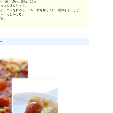
々、酢 15㏄、醤油 15㏄
レタスを盛り付ける。
熱し、牛肉を炒める。カレー粉を振り入れ、醤油をまわしか
ジャーっとかける。
ぜる。
～