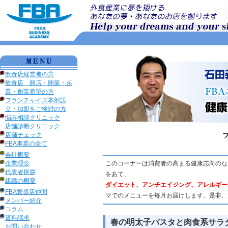
飲食店経営者の方
飲食店 開店・開業・起
業・創業希望の方
フランチャイズ本部設
立・加盟をご検討の方
悩み相談クリニック
店舗診断クリニック
店舗チェック
FBA事業の全て
会社概要
企業理念
このコーナーは消費者の高まる健康志向のな
代表者挨拶
をあて、
組織の概要
ダイエット、アンチエイジング、アレルギー
FBA繁盛店仲間
マでのメニューを毎月お届けします。是非、
メンバー紹介
コラム
資料請求
春の明太子パスタと肉食系サラダ 
お問い合わせ