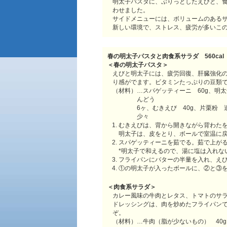
明太子パスタに、ぷりっとしたえびと、
わせました。
サイドメニューには、ボリュームのある
新しい環境で、ストレス、疲労が多いこ
春の明太子パスタと肉食系サラダ 560cal 
＜春の明太子パスタ＞
えびと明太子には、疲労回復、肝臓強化
り感がでます。ビタミンたっぷりの豆類
（材料）…スパゲッティーニ 60g、明太
んどう
6ヶ、むきえび 40g、片栗粉
少々
むきえびは、背から開きながら背わた
明太子は、皮をとり、ボールで室温に
スパゲッティーニを茹でる。茹で上がる
*明太子で和えるので、湯に塩は入れな
フライパンにバターの半量を入れ、え
①の明太子が入ったボールに、②と③
＜肉食系サラダ＞
カレー風味の牛肉とレタス、トマトのサ
ドレッシングは、肉を炒めたフライパン
ぞ。
（材料）…牛肉（脂が少ないもの） 40