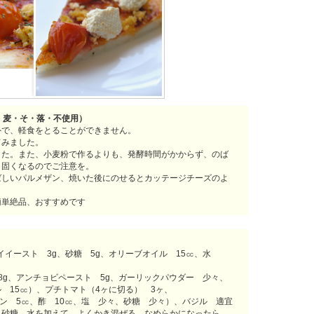
・麦・そ・落・不使用）
外で、軽食をとることができません。
てみました。
した。また、小麦粉で作るよりも、発酵時間がかからず、のば
、固くなるのでご注意を。
ばしいパルメザン、焼いた後にのせるとカッテージチーズのよ
簡単絶品、おすすめです
ライイースト 3g、砂糖 5g、オリーブオイル 15㏄、水
8g、アンチョビペースト 5g、ガーリックパウダー 少々、
 15㏄）、プチトマト（4ヶに切る） 3ヶ、
モン 5㏄、酢 10㏄、塩 少々、砂糖 少々）、バジル 適宜
、砂糖、水を加えて、よくかき混ぜる。なめらかになったら、