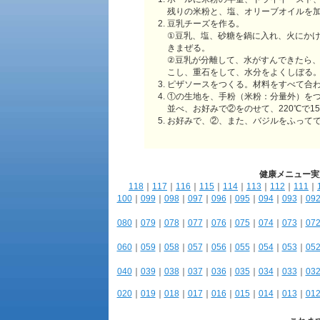
残りの米粉と、塩、オリーブオイルを加
豆乳チーズを作る。
①豆乳、塩、砂糖を鍋に入れ、火にか
きまぜる。
②豆乳が分離して、水がすんできたら
こし、重石をして、水分をよくしぼる
ピザソースをつくる。材料をすべて合
①の生地を、手粉（米粉：分量外）を
並べ、お好みで②をのせて、220℃で1
お好みで、②、また、バジルをふって
健康メニュー実
118
｜
117
｜
116
｜
115
｜
114
｜
113
｜
112
｜
111
｜
100
｜
099
｜
098
｜
097
｜
096
｜
095
｜
094
｜
093
｜
09
080
｜
079
｜
078
｜
077
｜
076
｜
075
｜
074
｜
073
｜
07
060
｜
059
｜
058
｜
057
｜
056
｜
055
｜
054
｜
053
｜
05
040
｜
039
｜
038
｜
037
｜
036
｜
035
｜
034
｜
033
｜
03
020
｜
019
｜
018
｜
017
｜
016
｜
015
｜
014
｜
013
｜
01