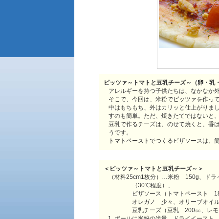
ピッツァ～トマトと豆乳チーズ～（卵・乳
アレルギーを持つ子供たちは、なかなか
そこで、今回は、米粉でピッツァを作っ
中はもちもち、外はカリッと仕上がりま
すのも簡単。ただ、焼きたてではないと
豆乳で作るチーズは、のせて焼くと、香
うです。
トマトペーストでつくるピザソースは、
＜ピッツァ～トマトと豆乳チーズ～＞
（材料25cm1枚分）…米粉 150g、ド
（30℃程度）、
ピザソース（トマトペースト 1
オレガノ 少々、オリーブオイル
豆乳チーズ（豆乳 200㏄、レ
ボールに米粉の半量、ドライイースト