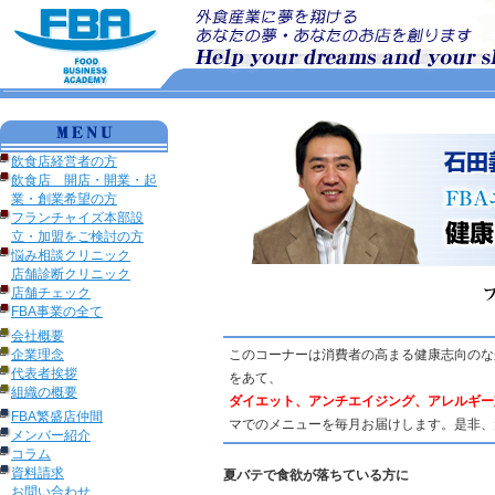
飲食店経営者の方
飲食店 開店・開業・起
業・創業希望の方
フランチャイズ本部設
立・加盟をご検討の方
悩み相談クリニック
店舗診断クリニック
店舗チェック
FBA事業の全て
会社概要
企業理念
このコーナーは消費者の高まる健康志向のな
代表者挨拶
をあて、
組織の概要
ダイエット、アンチエイジング、アレルギー
FBA繁盛店仲間
マでのメニューを毎月お届けします。是非、
メンバー紹介
コラム
資料請求
夏バテで食欲が落ちている方に
お問い合わせ