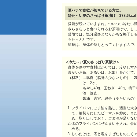
夏バテで食欲が落ちている方に。
冷た～い夏のさっぱり茶漬け 378.6kcal
猛暑が続いていますね。ついつい冷たい
さらさらっと食べられるお茶漬けで、しっ
普段では、塩分過多となりがちな梅干し
もたっぷりです。
緑茶は、身体の熱もとってくれますので
＜
冷た～い夏のさっぱり茶漬け
＞
身体を冷やす食材ばかりでは、冷やしす
温かいお茶、あるいは、お出汁をかけて
（材料）…豚肉（脂身の少ないもの） 20
け 2ヶ、
もやし40g、玉ねぎ 40g、梅
酒 適宜、
醤油 適宜、緑茶（冷たいもの
フライパンにごま油を熱し、適当な大
で、細切りにしたピーマンを炒め、ま
め、取り出しておく。ごま油が足りな
①のフライパンにぜんまいを入れ、炒
める。
しいたけは、酒と塩をまぜたものにく