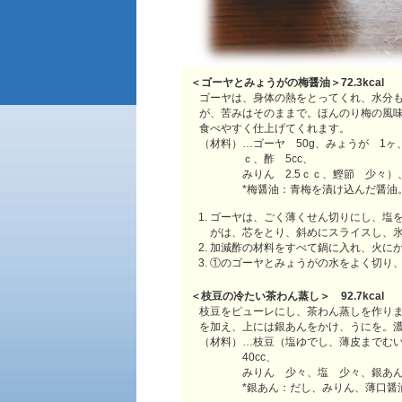
＜
ゴーヤとみょうがの梅醤油
＞
72.3kcal
ゴーヤは、身体の熱をとってくれ、水分
が、苦みはそのままで。ほんのり梅の風
食べやすく仕上げてくれます。
（材料）…ゴーヤ 50g、みょうが 1ヶ
ｃ、酢 5cc、
みりん 2.5ｃｃ、鰹節 少々）
*梅醤油：青梅を漬け込んだ醤油
ゴーヤは、ごく薄くせん切りにし、塩
がは、芯をとり、斜めにスライスし、
加減酢の材料をすべて鍋に入れ、火に
①のゴーヤとみょうがの水をよく切り
＜
枝豆の冷たい茶わん蒸し
＞
92.7kcal
枝豆をピューレにし、茶わん蒸しを作り
を加え、上には銀あんをかけ、うにを。
（材料）…枝豆（塩ゆでし、薄皮までむい
40cc、
みりん 少々、塩 少々、銀あん*
*銀あん：だし、みりん、薄口醤